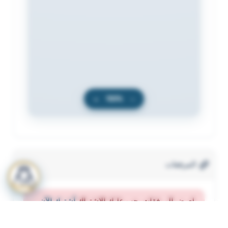
+
100%
−
المرفقات
لعرض المرفقات يجب عليك الاشتراك
أشترك الآن