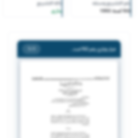
رقم التشريع وسنته
حالة التشريع
932 لسنة 1993
ساري
قرار وزاري رقم 932 لسنة 1993 بشأن شهادات الإقامة .
/ 1
1