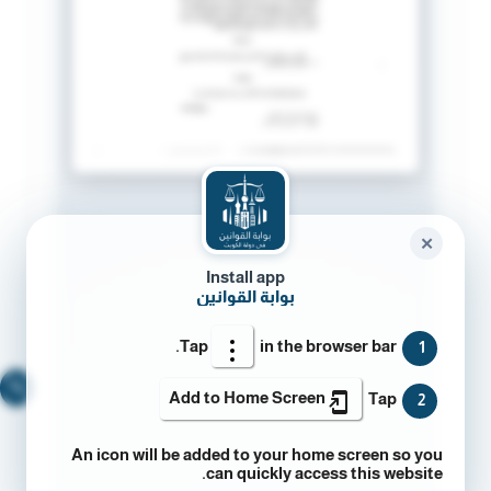
✕
Install app
بوابة القوانين
Tap
in the browser bar.
1
🔍
Add to Home Screen
Tap
2
An icon will be added to your home screen so you
can quickly access this website.