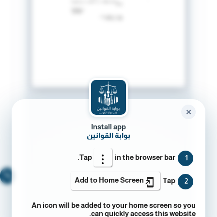
✕
Install app
بوابة القوانين
Tap
in the browser bar.
1
🔍
Add to Home Screen
Tap
2
An icon will be added to your home screen so you
can quickly access this website.