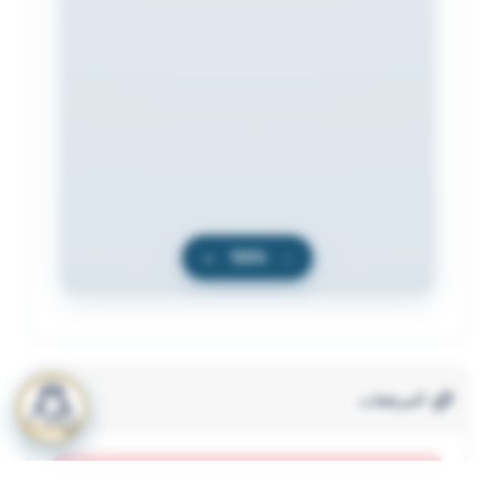
+
100%
−
المرفقات
لعرض المرفقات يجب عليك الاشتراك
أشترك الآن