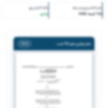
رقم التشريع وسنته
حالة التشريع
722 لسنة 1995
ساري
قرار وزاري رقم 722 لسنة 1995 بشأن شهادات الجنسية الكويتية
/ 1
1