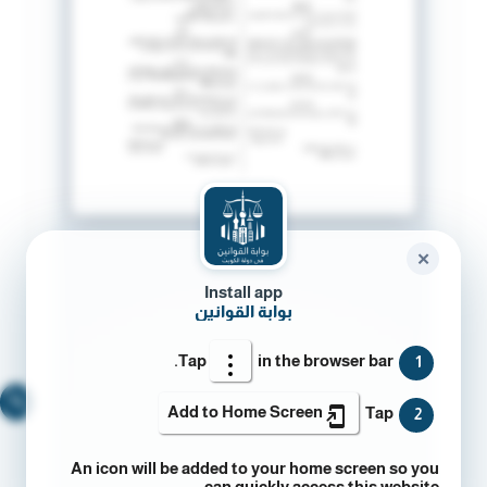
✕
Install app
بوابة القوانين
Tap
in the browser bar.
1
🔍
Add to Home Screen
Tap
2
An icon will be added to your home screen so you
can quickly access this website.