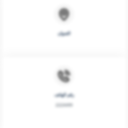
العنوان
رقم الهاتف
22224499