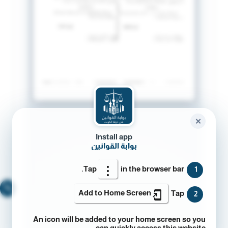
✕
Install app
بوابة القوانين
Tap
in the browser bar.
1
🔍
Add to Home Screen
Tap
2
An icon will be added to your home screen so you
can quickly access this website.