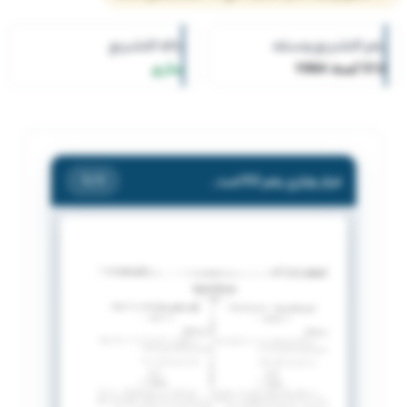
رقم التشريع وسنته
حالة التشريع
512 لسنة 1984
ساري
قرار وزاري رقم 512 لسنة 1984 بشأن معاملة القاصرة معاملة الكويتيين لحين بلوغها سن الرشد.
/ 1
1