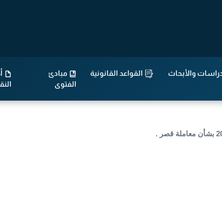
راسات والأبحاث
القواعد القانونية
مبادئ
أح
الفتوى
الن