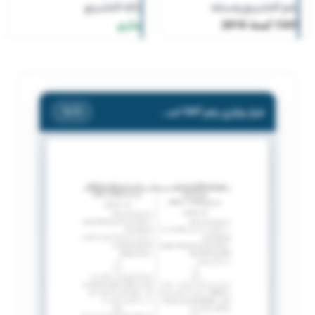
رقم التشريع وسنته
حالة التشريع
1347 لسنة 2016
ساري
قرار وزاري رقم 1347 لسنة 2016 بشأن معاملة قصر .
/ 1
1