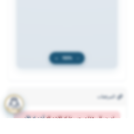
+
100%
−
المرفقات
لعرض المرفقات يجب عليك الاشتراك
أشترك الآن