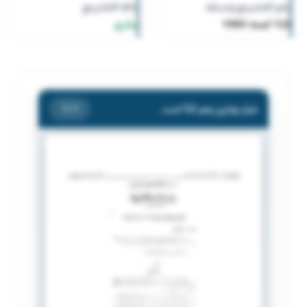
رقم التشريع وسنته
حالة التشريع
122 لسنة 1983
ساري
قرار وزاري رقم 122 لسنة 1983 بشأن معاملة قصر.
/ 1
1