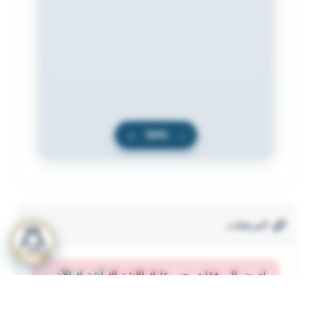
+
100%
−
المرفقات
لعرض المرفقات يجب عليك الاشتراك
أشترك الآن