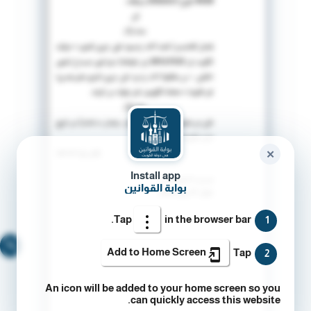
✕
Install app
بوابة القوانين
Tap
in the browser bar.
1
🔍
Add to Home Screen
Tap
2
An icon will be added to your home screen so you
can quickly access this website.