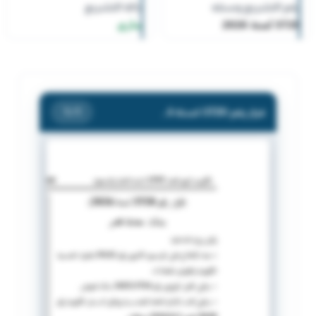
رقم التشريع وسنته
حالة التشريع
3720 لسنة 2026
ساري
قرار رقم (3720) لسنة 2026 بشأن معاملة قصر
/ 1
1