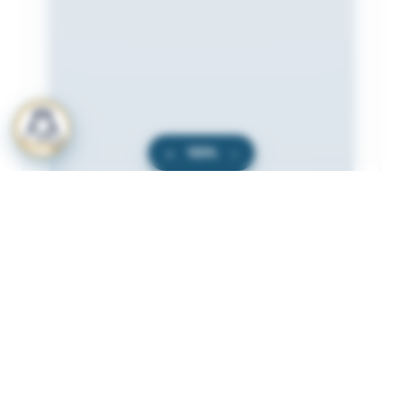
+
100%
−
المرفقات
لعرض المرفقات يجب عليك الاشتراك
أشترك الآن