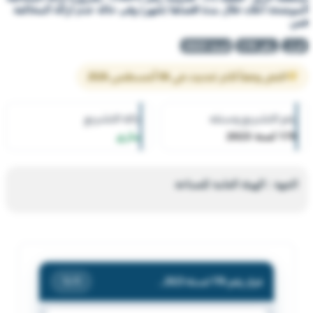
الموضحة اعلاه خلال مدة اقصاها (شهر) وفى حالة عدم ازالة المخالفة
فس
قرار
رقم 176
لسنة 2023
النص وفقاً لآخر تحديث في 06 أغسطس 2026
رقم التشريع وسنته
حالة التشريع
176 لسنة 2023
ساري
الجهة : الهيئة العامة للصناعة
قرار رقم 176 لسنة 2023 — الهيئة العامة للصناعة — بشأن انذار/ عبدالله سليمان محسن العجمي (مطعم برياني فاكتوري). الكائن بمنطقة الري - قطعة (1) - قسيمة رقم (1691) - بضرورة ازالة المخالفة الموضحة اعلاه خلال مدة اقصاها (شهر) وفى حالة عدم ازالة المخالفة فس
/ 1
1