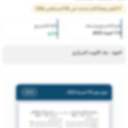
النص وفقاً لآخر تحديث في 06 أغسطس 2026
رقم التشريع وسنته
حالة التشريع
172 لسنة 2023
ساري
الجهة : بنك الكويت المركزي
قرار رقم 172 لسنة 2023 — بنك الكويت المركزي — بشأن يؤشر فى سجل شركات الصرافة لدى بنك الكويت المركزي بالتعديل التالى على بيانات شركة الندي الدولية للصرافة.
/ 1
1