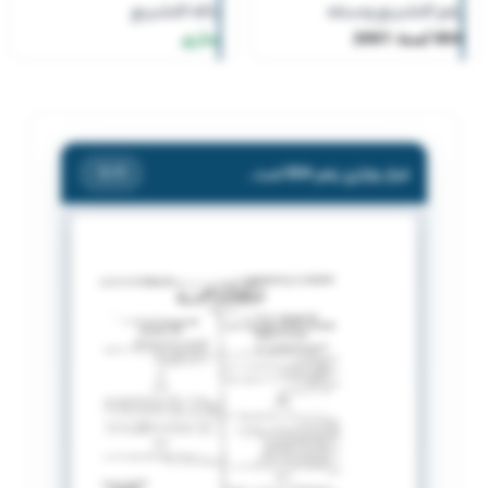
رقم التشريع وسنته
حالة التشريع
804 لسنة 2001
ساري
قرار وزاري رقم 804 لسنة 2001 بشأن تأجير السيارات
/ 1
1