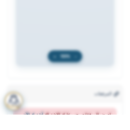
+
100%
−
المرفقات
لعرض المرفقات يجب عليك الاشتراك
أشترك الآن