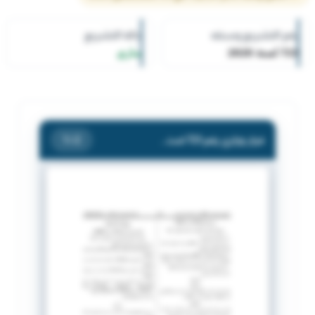
رقم التشريع وسنته
حالة التشريع
723 لسنة 2020
ساري
قرار وزاري رقم 723 لسنة 2020 بشأن تاجير السيارات او الدراجات الالية.
/ 2
1