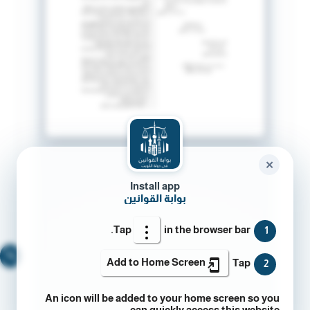
✕
Install app
بوابة القوانين
Tap
in the browser bar.
1
🔍
Add to Home Screen
Tap
2
An icon will be added to your home screen so you
can quickly access this website.