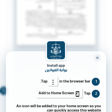
✕
Install app
بوابة القوانين
Tap
in the browser bar.
1
🔍
Add to Home Screen
Tap
2
An icon will be added to your home screen so you
can quickly access this website.