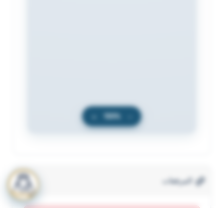
+
100%
−
المرفقات
لعرض المرفقات يجب عليك الاشتراك
أشترك الآن