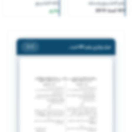
رقم التشريع وسنته
حالة التشريع
451 لسنة 2019
ساري
قرار وزاري رقم 451 لسنة 2019 بشأن معاملة قصـر.
/ 1
1