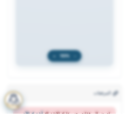
+
100%
−
المرفقات
لعرض المرفقات يجب عليك الاشتراك
أشترك الآن