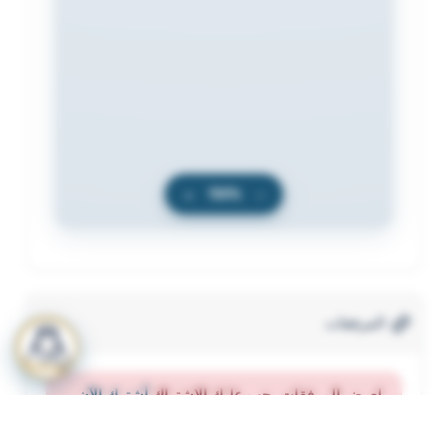
+
100%
−
المرفقات
لعرض المرفقات يجب عليك الاشتراك
أشترك الآن