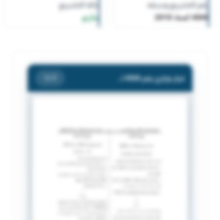
رقم التشريع وسنته
حالة التشريع
4066 لسنة 2016
ساري
قرار وزاري رقم 4066 لسنة 2016 بشأن معاملة قصر .
/ 1
1