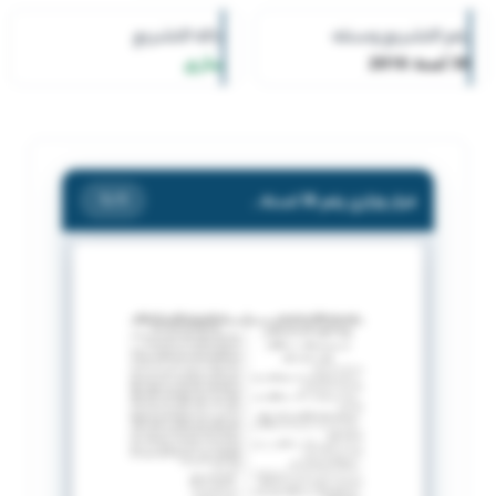
رقم التشريع وسنته
حالة التشريع
36 لسنة 2016
ساري
قرار وزاري رقم 36 لسنة 2016 بشأن إشهار مبرة أبواب الخير .
/ 1
1