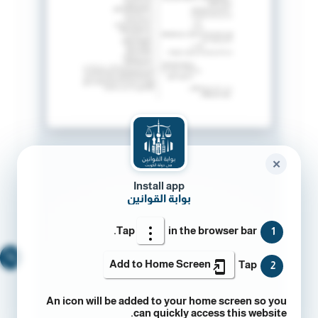
✕
Install app
بوابة القوانين
Tap
in the browser bar.
1
🔍
Add to Home Screen
Tap
2
An icon will be added to your home screen so you
can quickly access this website.