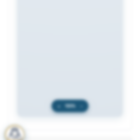
+
100%
−