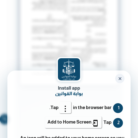
✕
Install app
بوابة القوانين
Tap
in the browser bar.
1
🔍
Add to Home Screen
Tap
2
An icon will be added to your home screen so you