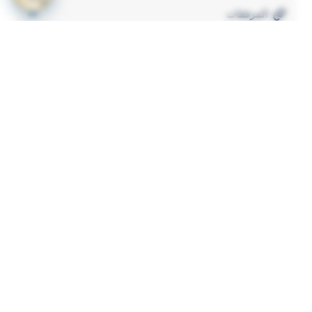
المرفقات
لعرض المرفقات يجب عليك الاشتراك
أشترك الآن
ذات لصلة
قرار رقم 349 لسنة 2023 بشأن لائحة الاشتراطات
1
والضوابط الواجب توافرها لترخيص المنشات الصحية
الاهلية
وحدة تنظيم التأمين قرار رقم 70 لسنة 2023 باصدار نظام
2
توحيد وثيقة تأمين المسؤولية المدنية الناشئة عن حوادث
المرور (التأمين الاجباري للمركبات)