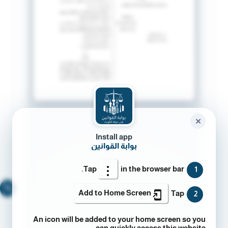
✕
Install app
بوابة القوانين
Tap
in the browser bar.
1
🔍
Add to Home Screen
Tap
2
An icon will be added to your home screen so you
can quickly access this website.