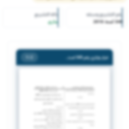
رقم التشريع وسنته
حالة التشريع
348 لسنة 2016
ساري
قرار وزاري رقم 348 لسنة 2016 بشأن تعرفة الدوائر الدولية المؤجرة ( IPLC ) .
/ 2
1