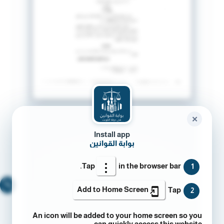
✕
Install app
بوابة القوانين
Tap
in the browser bar.
1
🔍
Add to Home Screen
Tap
2
An icon will be added to your home screen so you
can quickly access this website.