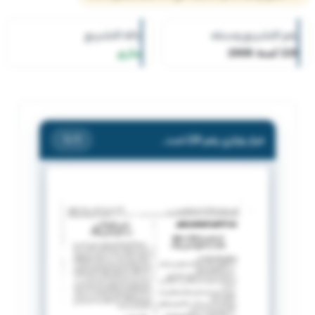
رقم التشريع وسنته
حالة التشريع
220 لسنة 2008
ساري
قرار وزاري رقم 220 لسنة 2008 بشأن اشهار مبرة صالح العبدلي و اولاده
/ 1
1