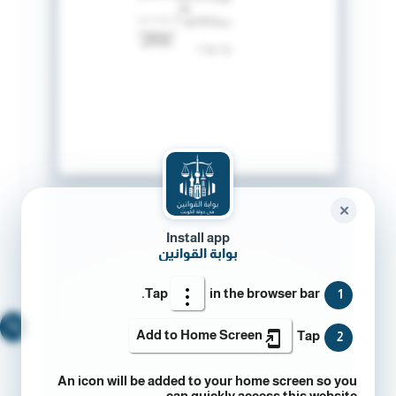
✕
Install app
بوابة القوانين
Tap
in the browser bar.
1
🔍
Add to Home Screen
Tap
2
An icon will be added to your home screen so you
can quickly access this website.