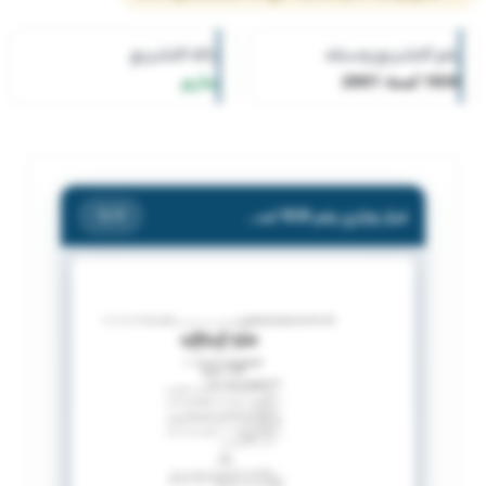
رقم التشريع وسنته
حالة التشريع
1830 لسنة 2001
ساري
قرار وزاري رقم 1830 لسنة 2001 بشأن تعديل قرار عدادات انتظار وقوف السيارات
/ 1
1