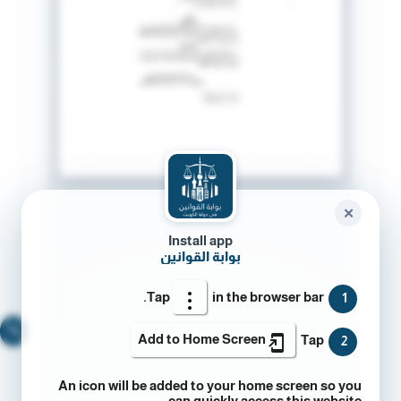
✕
Install app
بوابة القوانين
Tap
in the browser bar.
1
🔍
Add to Home Screen
Tap
2
An icon will be added to your home screen so you
can quickly access this website.