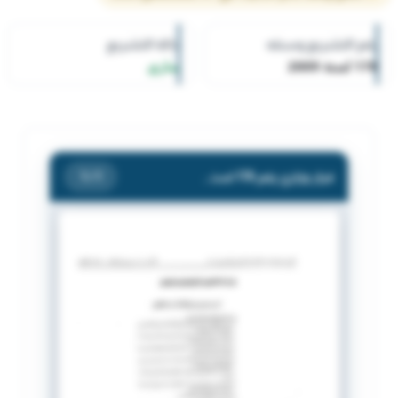
رقم التشريع وسنته
حالة التشريع
178 لسنة 2009
ساري
قرار وزاري رقم 178 لسنة 2009 بشأن مد فترة تحويل المالة المنزلية للعمل بالقطاع الاهلي
/ 1
1