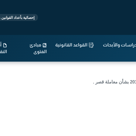
قو
إحصائية بأعداد القوانين والتشريعات
راسات والأبحاث
القواعد القانونية
مبادئ
أح
الفتوى
الن