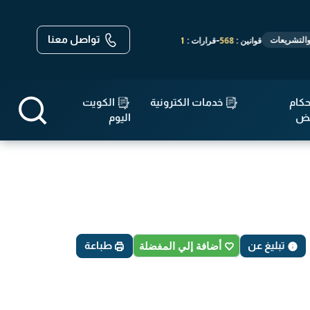
تواصل معنا
-
-
-
انين :
568
قرارات :
14,671
مواثيق واتفاقيات :
19
الأحكام :
143,640
كام
خدمات الكترونية
الكويت
قض
اليوم
تبليغ عن
أضافة إلي المفضلة
طباعة