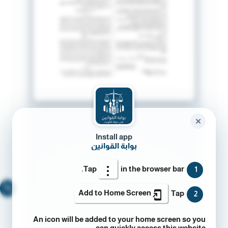
✕
Install app
بوابة القوانين
Tap
in the browser bar.
1
🔍
Add to Home Screen
Tap
2
An icon will be added to your home screen so you
can quickly access this website.