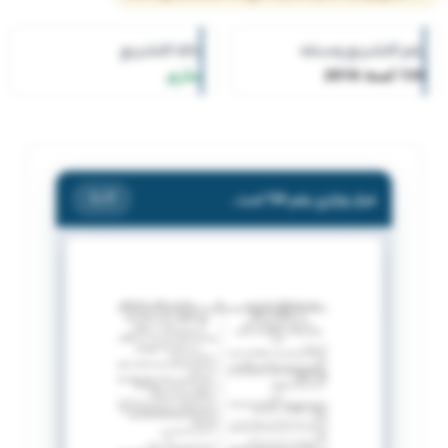
رقم التشريع وسنته
حالة التشريع
134 لسنة 2016
ساري
قرار وزاري رقم 134 لسنة 2016 بشأن اللائحة التنفيذية لقانون رقم 1 لسنة 2015 فى شان تنظيم حملات الحج والعمرة .
/ 7
1