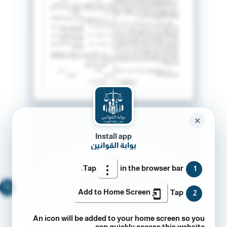
✕
Install app
بوابة القوانين
Tap
in the browser bar.
1
🔍
Add to Home Screen
Tap
2
An icon will be added to your home screen so you
can quickly access this website.