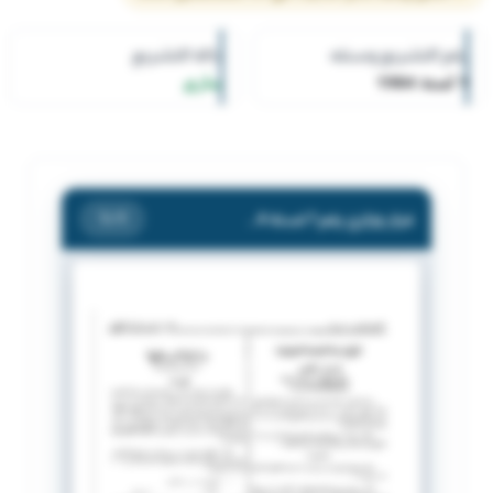
رقم التشريع وسنته
حالة التشريع
1 لسنة 1984
ساري
قرار وزاري رقم 1 لسنة 1984 بشأن تنظيم رسو السفن فى ميناء الدوحة
/ 1
1