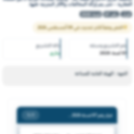
العقارية – حتى يتم إزالة المخالفات والآثار المترتبة عليها.
قرار
رقم 87
لسنة 2026
النص وفقاً لآخر تحديث في 09 أغسطس 2026
رقم التشريع وسنته
حالة التشريع
87 لسنة 2026
ساري
الجهة : الهيئة العامة للصناعة
قرار رقم 87 لسنة 2026 — الهيئة العامة للصناعة — بشأن إغلاق قسيمة إغلاق/ المحل رقم (28) الميزانين – الكائن بالقسيمة رقم (57) – بمنطقة شرق الأحمدي قطعة (8) – والعائد للسادة/ شركة ذا بلو الصفاة العقارية – حتى يتم إزالة المخالفات والآثار المترتبة عليها.
/ 1
1