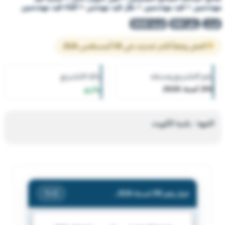
مهندسين + قيد مهندسين + نقل قيد مهندس + الغاء قيد مهندسين
قرار
رقم 292
لسنة 2026
النص وفقاً لآخر تحديث في 08 أغسطس 2026
رقم التشريع وسنته
حالة التشريع
292 لسنة 2026
ساري
الجهة : بلدية الكويت
قرار رقم 292 لسنة 2026 — بلدية الكويت — بشأن تجديد قيد دار / خالد صالح الشايجي للاستشارات الهندسية - لصاحبها المهندس / خالد صالح عبدالله الصالح الشايجي + تغير عنوان الدار + تجديد قيد مهندسين + قيد مهندسين + نقل قيد مهندس + الغاء قيد مهندسين
/ 2
1