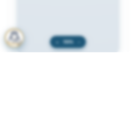
+
100%
−
المرفقات
لعرض المرفقات يجب عليك الاشتراك
أشترك الآن