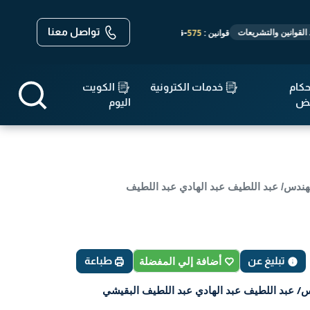
تواصل معنا
-
-
-
قوانين :
575
قرارات :
14,699
مواثيق واتفاقيات :
19
الأحكام :
143,640
ات
كام
خدمات الكترونية
الكويت
قض
اليوم
به المهندس/ عبد اللطيف عبد الهادي عبد اللطيف
تبليغ عن
أضافة إلي المفضلة
طباعة
المهندس/ عبد اللطيف عبد الهادي عبد اللطيف البقيشي