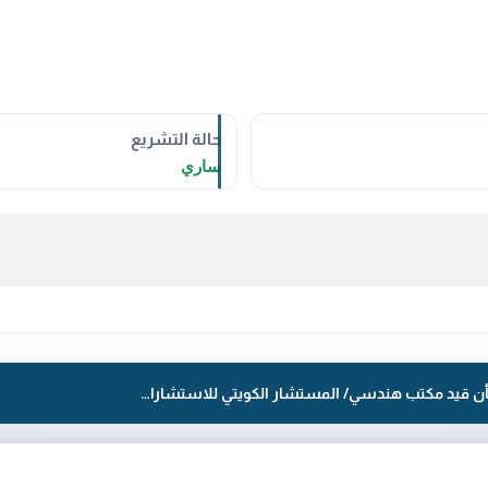
حالة التشريع
ساري
قرار رقم 265 لسنة 2022 — بلدية الكويت — بشأن قيد مكتب هندسي/ المستشار الكويتي للاستشارات الهندسية لصاحبه المهندس/ عبد اللطيف عبد الهادي عبد اللطيف البقيشي العبدولي.