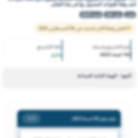
اشد وفقا للقواعد المعمول بها فى هذا الشأن.
قرار
رقم 162
لسنة 2023
النص وفقاً لآخر تحديث في 06 أغسطس 2026
رقم التشريع وسنته
حالة التشريع
162 لسنة 2023
ساري
الجهة : الهيئة العامة للصناعة
قرار رقم 162 لسنة 2023 — الهيئة العامة للصناعة — بشأن انذار/ شركة الجميع الوطنية للسكراب. الكائنة بمنطقة سكراب امغرة - قطعة (1) - قسيمة (416) بضرورة ازالة المخالفة فسوف يتم اتخاذ اجراءات اشد وفقا للقواعد المعمول بها فى هذا الشأن.
/ 1
1