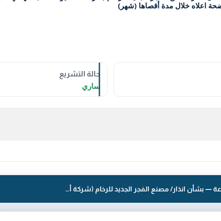
حالة التشريع
ساري
قرار رقم 124 لسنة 2022 — الهيئة العامة للصناعة — بشأن انذار/ مصنع الفجر الجديد للرخام (شركة أحمد يوسف عبد الهادي الميلم واخوانه ذ. م. م). الكائن بالقسيمة (178) بمنطقة امغرة الصناعية - قطعة (2) بضرورة ازالة المخالفة الموضحة اعلاه خلال مدة أقصاها (شهر)