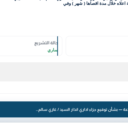
حالة التشريع
ساري
قرار رقم 109 لسنة 2024 — الهيئة العامة للصناعة — بشأن توقيع جزاء اداري انذار السيد / غازي سالم ضيف الله العتيبي المخصص له القسيمة (8) الكائنة بمنطقة ميناء عبدالله الصناعية - قطعة (10) - بضرورة ازالة المخالفة الموضحة اعلاه خلال مدة اقصاها ( شهر ) وفي