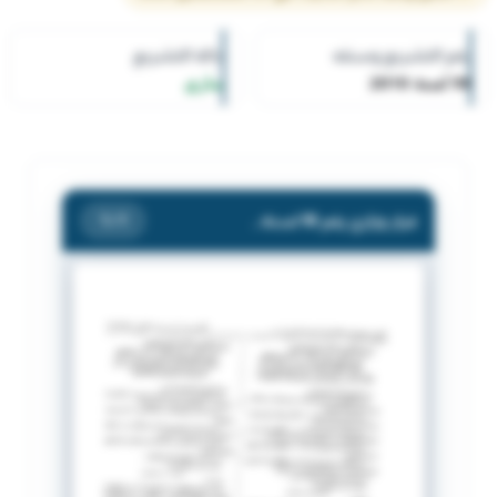
رقم التشريع وسنته
حالة التشريع
98 لسنة 2010
ساري
قرار وزاري رقم 98 لسنة 2010 بشأن تنظيم أعمال الراقبة و التفتيش على الجمعيات التعاونية و اتحاداتها
/ 1
1