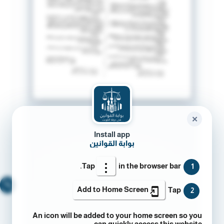
✕
Install app
بوابة القوانين
Tap
in the browser bar.
1
🔍
Add to Home Screen
Tap
2
An icon will be added to your home screen so you
can quickly access this website.