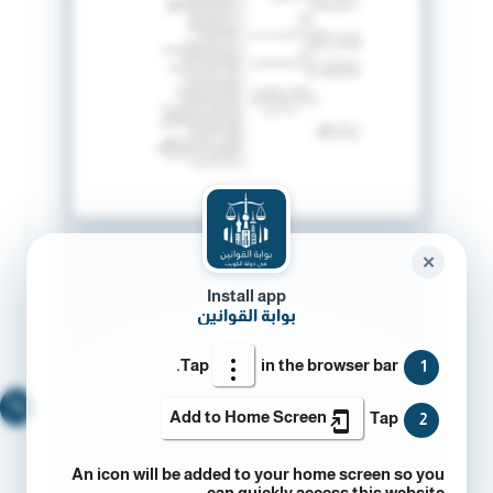
✕
Install app
بوابة القوانين
Tap
in the browser bar.
1
🔍
Add to Home Screen
Tap
2
An icon will be added to your home screen so you
can quickly access this website.