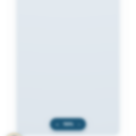
+
100%
−