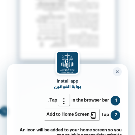
✕
Install app
بوابة القوانين
Tap
in the browser bar.
1
🔍
Add to Home Screen
Tap
2
An icon will be added to your home screen so you
can quickly access this website.