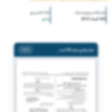
رقم التشريع وسنته
حالة التشريع
452 لسنة 2012
ساري
قرار وزاري رقم 452 لسنة 2012 بشأن رفع حظر إستيراد جميع المواد الغذائية ومنتجاتها الواردة من اليابان .
/ 1
1