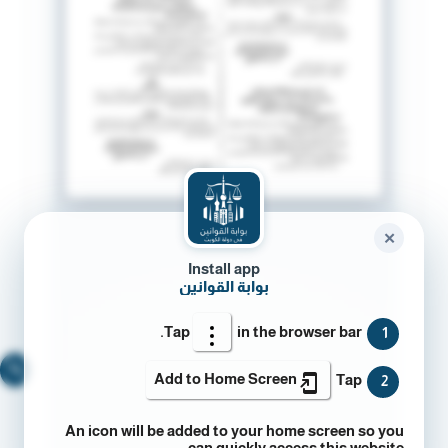
✕
Install app
بوابة القوانين
Tap
in the browser bar.
1
🔍
Add to Home Screen
Tap
2
An icon will be added to your home screen so you
can quickly access this website.