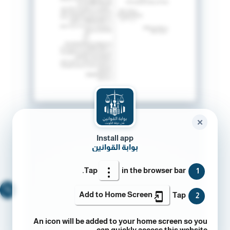
✕
Install app
بوابة القوانين
Tap
in the browser bar.
1
🔍
Add to Home Screen
Tap
2
An icon will be added to your home screen so you
can quickly access this website.