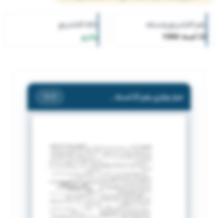
رقم التشريع وسنته
حالة التشريع
22 لسنة 1980
ساري
قرار وزاري رقم 22 لسنة 1980 بشأن استيفاء أجور تحميل علي البضائع المشحونة للتصدير
/ 1
1