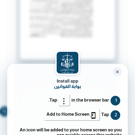
✕
Install app
بوابة القوانين
Tap
in the browser bar.
1
🔍
Add to Home Screen
Tap
2
An icon will be added to your home screen so you
can quickly access this website.