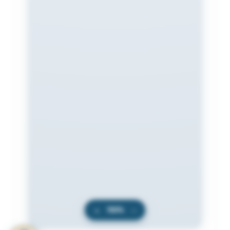
+
100%
−