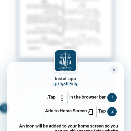
✕
Install app
بوابة القوانين
Tap
in the browser bar.
1
🔍
Add to Home Screen
Tap
2
An icon will be added to your home screen so you
can quickly access this website.