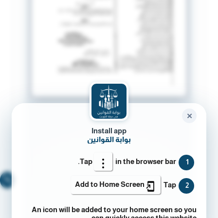
✕
Install app
بوابة القوانين
Tap
in the browser bar.
1
🔍
Add to Home Screen
Tap
2
An icon will be added to your home screen so you
can quickly access this website.