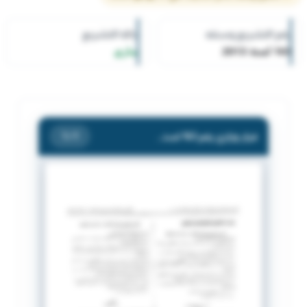
رقم التشريع وسنته
حالة التشريع
163 لسنة 2013
ساري
قرار وزاري رقم 163 لسنة 2013 بشأن قرار حل مجلس إدارة جمعية الصباحية التعاونية .
/ 1
1