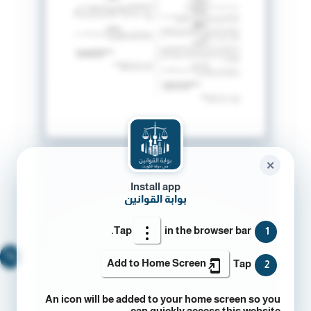
✕
Install app
بوابة القوانين
Tap
in the browser bar.
1
🔍
Add to Home Screen
Tap
2
An icon will be added to your home screen so you
can quickly access this website.