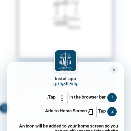
✕
Install app
بوابة القوانين
Tap
in the browser bar.
1
🔍
Add to Home Screen
Tap
2
An icon will be added to your home screen so you
can quickly access this website.