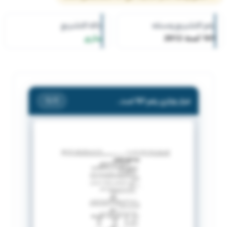
رقم التشريع وسنته
حالة التشريع
161 لسنة 2012
ساري
قرار وزاري رقم 161 لسنة 2012 بشأن إدراج سلعة التمور ضمن مواد البطاقة التموينية .
/ 1
1