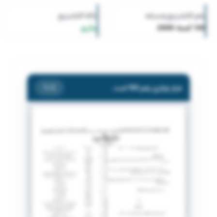
رقم التشريع وسنته
حالة التشريع
160 لسنة 2000
ساري
قرار وزاري رقم 160 لسنة 2000 بشأن إلغاء تراخيص بعض المطبوعات
/ 2
1