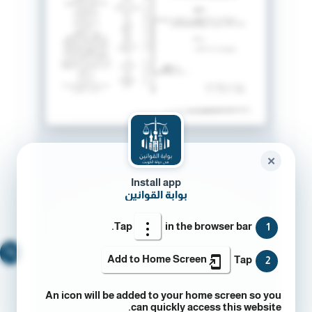
✕
Install app
بوابة القوانين
Tap
in the browser bar.
1
🔍
Add to Home Screen
Tap
2
An icon will be added to your home screen so you
can quickly access this website.