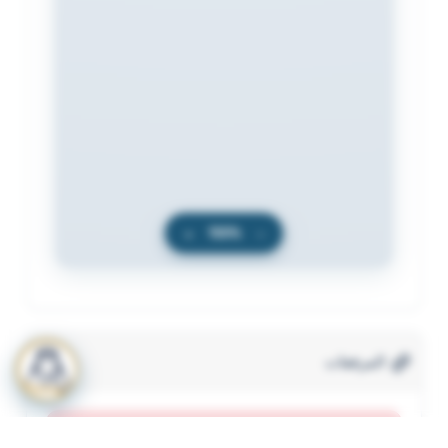
+
100%
−
المرفقات
لعرض المرفقات يجب عليك الاشتراك
أشترك الآن