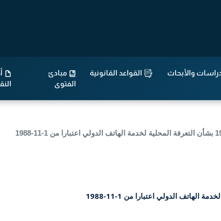
راسات والأبحاث
القواعد القانونية
مبادئ
أح
الفتوى
الن