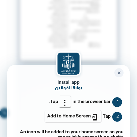
✕
Install app
بوابة القوانين
Tap
in the browser bar.
1
🔍
Add to Home Screen
Tap
2
An icon will be added to your home screen so you
can quickly access this website.