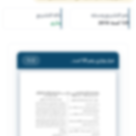
رقم التشريع وسنته
حالة التشريع
125 لسنة 2016
ساري
قرار وزاري رقم 125 لسنة 2016 بشأن إشهار ( الجمعية الخيرية العالمية والتطوير ) .
/ 2
1