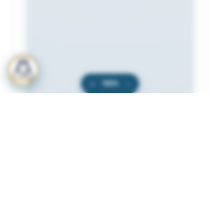
+
100%
−
المرفقات
لعرض المرفقات يجب عليك الاشتراك
أشترك الآن