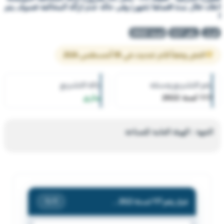
اعلاه خلال مدة اقصاها (شهر) وفى حالة عدم ازالة المخالفة فسوف يتم
ا
قرار
رقم 117
لسنة 2022
النص وفقاً لآخر تحديث في 05 أغسطس 2026
رقم التشريع وسنته
حالة التشريع
117 لسنة 2022
ساري
الجهة : الهيئة العامة للصناعة
قرار رقم 117 لسنة 2022 — الهيئة العامة للصناعة — بشأن انذار شركة مطعم شرمب ودينج. الكائنة بالقسيمة (19) بمنطقة غرب ابو فطيرة الحرفية - قطعة (1) - محل (5) بضرورة ازالة المخالفة الموضحة اعلاه خلال مدة اقصاها (شهر) وفى حالة عدم ازالة المخالفة فسوف يتم ا
/ 1
1