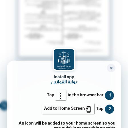
✕
Install app
بوابة القوانين
Tap
in the browser bar.
1
🔍
Add to Home Screen
Tap
2
An icon will be added to your home screen so you
can quickly access this website.