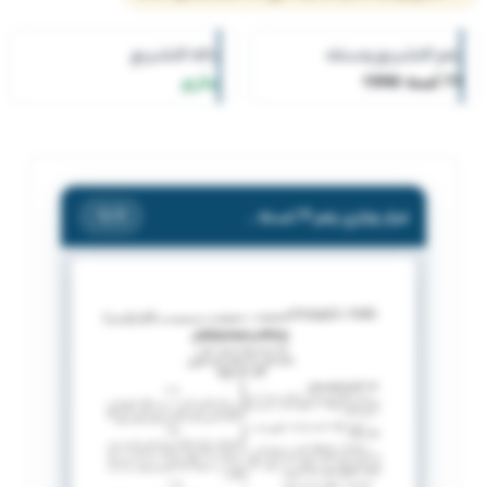
رقم التشريع وسنته
حالة التشريع
71 لسنة 1990
ساري
قرار وزاري رقم 71 لسنة 1990 بشأن تعيين مجلس إدارة مؤقت للإتحاد الكويتي لألعاب القوى للهواة .
/ 1
1