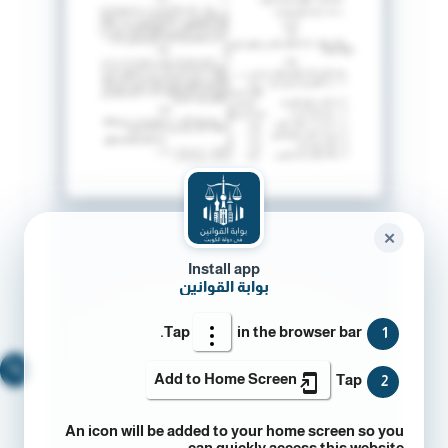
✕
Install app
بوابة القوانين
Tap
in the browser bar.
1
🔍
Add to Home Screen
Tap
2
An icon will be added to your home screen so you
can quickly access this website.